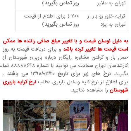
تهران به ملایر
روز
تماس بگیرید
)
کرایه خاور رو باز از
۷۰۰ ( برای اطلاع از قیمت
تهران به یزد
روز
تماس بگیرید
)
به دلیل نوسان قیمت و با تغییر مبلغ صافی راننده ها ممکن
است قیمت ها تغییر کرده باشد
و برای دریافت
قیمت به روز
حمل بار و گرفتن مشاوره رایگان درباره
باربری شهرستان
از
کارشناسان تهران سعادت می تواتید با شماره
۸۸۸۸۸۶۴۸
تما
بگیرید.
نرخ های زیر برای تاریخ ۱۳۹۸/۰۳/۲۰ می باشند
.
برای اطلاع از نرخ کلیه وسایل باربری مطلب
نرخ کرایه باربری
شهرستان
را مشاهده نمایید.