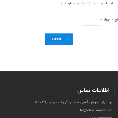
لطفا پاسخ را به عدد انگلیسی وارد کنید:
نج × چهار =
SUBMIT
اطلاعات تماس
تهـــران، خیابان گاندی شمالی، کوچه شریفی، پلاک 57
info@tehransaadat.com