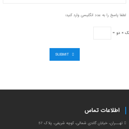
لطفا پاسخ را به عدد انگلیسی وارد کنید:
ک × دو =
SUBMIT
اطلاعات تماس
تهـــران، خیابان گاندی شمالی، کوچه شریفی، پلاک 57